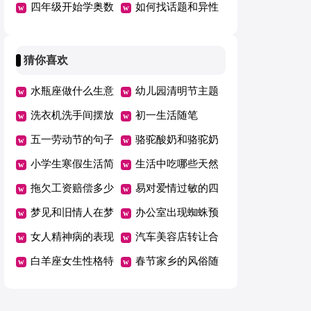
四年级开始学奥数
什么
如何找话题和异性
会不会太晚
聊天
猜你喜欢
水瓶座做什么生意
幼儿园清明节主题
洗衣机洗手间摆放
活动方案
初一生活随笔
位置
五一劳动节的句子
骆驼酸奶和骆驼奶
短句
小学生寒假生活简
区别
生活中吃哪些天然
报15篇
拖欠工资赔偿多少
食材可以保肝护
易对爱情过敏的四
梦见和旧情人在梦
肝？
大星座
办公室出现蜘蛛预
中接吻
女人精神病的表现
示着什么
汽车美容店转让合
白羊座女生性格特
同 15篇
春节家乡的风俗随
点及爱情
笔7篇