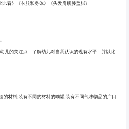
比比看》《衣服和身体》《头发肩膀膝盖脚》
像。
察幼儿的关注点，了解幼儿对自我认识的现有水平，并以此
糙的材料;装有不同的材料的响罐;装有不同气味物品的广口