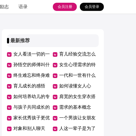
励志
语录
会员注册
会员登录
最新推荐
女人看淡一切的一
育儿经验交流怎么
句话
孙悟空的师傅叫什
写
女生心理需求的特
么
终生难忘和终身难
征
一代和一世有什么
忘哪个对
育儿成长的感悟
区别
如何读懂女人心
如何培养幼儿的专
肩宽的女生穿衣搭
注力
与孩子共同成长的
配图
需求的基本概念
感悟
家长优秀孩子更优
一个男孩让女朋友
秀心得感悟
对象和别人聊天
给转钱有没有影响
人这一辈子是为了