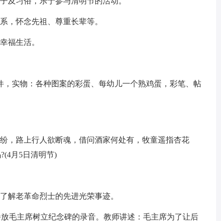
日子及习俗，乐于参与清明节的活动。
关系，怀念先祖、尊重长辈等。
的幸福生活。
件，实物：各种图案的彩蛋、每幼儿一个熟鸡蛋，彩笔、帖
纷纷，路上行人欲断魂，借问酒家何处有，牧童遥指杏花
(4月5日清明节)
儿了解老革命烈士的先进光荣事迹。
时播放毛主席树立纪念碑的录音。教师讲述：毛主席为了让后