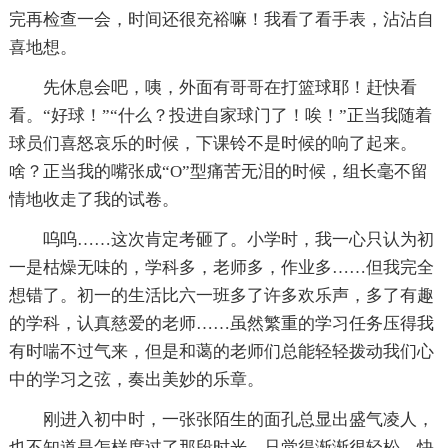
完再检查一会，时间还很充裕嘛！我看了看手表，沾沾自
喜地想。
先休息会吧，咦，外面有哥哥在打篮球耶！赶快看
看。“好球！”“什么？投进自家球门了！唉！”正当我随着
球员们喜怒哀乐的时候，下课铃不是时候的响了起来。
啥？正当我的嘴张成“O”型痛苦无泪的时候，组长毫不留
情地收走了我的试卷。
呜呜……这次肯定考砸了。小学时，我一心只认为初
一是枯燥无味的，学科多，老师多，作业多……但我完全
想错了。初一的生活比六一班多了许多欢乐声，多了有趣
的学科，认真慈爱的老师……虽然繁重的学习任务压得我
有时喘不过气来，但是和蔼的老师们总能轻轻拨动我们心
中的学习之弦，奏出美妙的乐章。
刚进入初中时，一张张陌生的面孔总显出盛气凌人，
也不知道是怎样度过了那段时光，只觉得渐渐很轻松。快