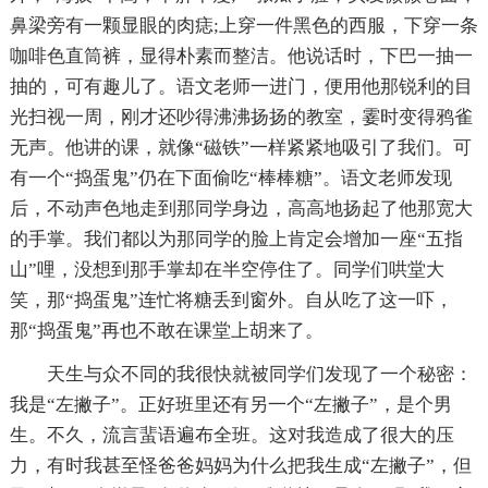
鼻梁旁有一颗显眼的肉痣;上穿一件黑色的西服，下穿一条
咖啡色直筒裤，显得朴素而整洁。他说话时，下巴一抽一
抽的，可有趣儿了。语文老师一进门，便用他那锐利的目
光扫视一周，刚才还吵得沸沸扬扬的教室，霎时变得鸦雀
无声。他讲的课，就像“磁铁”一样紧紧地吸引了我们。可
有一个“捣蛋鬼”仍在下面偷吃“棒棒糖”。语文老师发现
后，不动声色地走到那同学身边，高高地扬起了他那宽大
的手掌。我们都以为那同学的脸上肯定会增加一座“五指
山”哩，没想到那手掌却在半空停住了。同学们哄堂大
笑，那“捣蛋鬼”连忙将糖丢到窗外。自从吃了这一吓，
那“捣蛋鬼”再也不敢在课堂上胡来了。
天生与众不同的我很快就被同学们发现了一个秘密：
我是“左撇子”。正好班里还有另一个“左撇子”，是个男
生。不久，流言蜚语遍布全班。这对我造成了很大的压
力，有时我甚至怪爸爸妈妈为什么把我生成“左撇子”，但