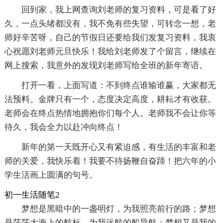
回到家，我上网查询刘老师的复习资料，可是看了好
久，一点头绪都没有，我不免有些失望，可转念一想，老
师好辛苦呀，自己的节假日还要给我们发复习资料，我衷
心祝愿刘老师元旦快乐！我给刘老师发了个留言，继续在
网上搜索，我意外的发现刘老师写给全班的新年寄语。
打开一看，上面写道：不到终点谁输谁赢，大家都无
法预料。金牌只有一个，态度决定高度，耕耘才有收获。
老师会在终点热情地拥抱你们每个人。老师我不会让你等
待久，我会全力以赴冲向终点！
新年的第一天既开心又有紧迫感，有生活的丰富和老
师的关爱，我快乐着！我要不待扬鞭自奋蹄！把六年的小
学生活画上圆满的句号。
初一生活随笔2
梦想是黑暗中的一盏明灯，为我照亮前行的路；梦想
是茫茫大海上的航标，为我远航的船导航；梦想又是我的