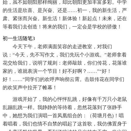
始，虽不如朝阳那样绚丽，却比朝阳更加丰富多彩。中学
的生活是欣喜、是兴奋、还是……初一，我的新生活，严
肃、紧张而兴奋。新生活！新体验！新起点！未来，还在
等着我们去创造！将来的我们，一定会是学校的骄傲！
初一生活随笔3
今天下午，老师满面笑容的走进教室，对我们
说：“今天，先不写作文，我们先玩个小游戏。”老师拿着
花交给我们，说明了规则：老师敲鼓，你们传花，花落谁
家的，谁就表演一个节目！好不好啊？……”“好！
好！……”同学们的欢呼声响彻云霄。击鼓传花在同学们
的欢笑声中拉开了帷幕！
游戏开始了，我的心怦怦乱跳，好像有千万只小老鼠
乱蹦乱跳一样。我静静的等待着，忽然花落到了张静手
中，她想为我们演唱一首凤凰组合的：（荷塘月色)！唱
着唱着，我们也情不自禁的唱起了这首歌，我仿佛置身于