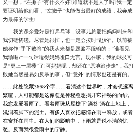
又一想，“左撇子”有什么不好?难道就不是人了吗?我一定
要证明给他们看，“左撇子”也能做出最好的成绩，我会成
为最棒的学生!
我的课余爱好是打乒乓球，没事儿总爱把妈妈叫来和
我切磋切磋。尽管她很忙，也一定会按时“赴约”。以前被
她称作“手下败将”的我从来都是愿赌不服输的：“谁看见
我输啦?”一句话呛得妈妈哑口无言。现在嘛，我的球技可
是“更上一层楼”了!可妈妈呢，却还在“原地踏步走”，我打
败她当然是易如反掌的事，但“意外”的情形也还是有的。
……此处隐藏3668个字……看清这个世界时，才会想远离
繁喧，人可能都是这像愈是神秘愈想揭开它神秘的面纱。
我愈发爱看雨了。看着雨珠从屋檐下‘滴答’滴在土地上，
滋润着脚下的泥土。有多人喜欢把感情在雨中释放，或者
在寄托在雨中。在人们的影响中，下雨就是说不清的忧
愁。反而我很爱雨中的宁静。