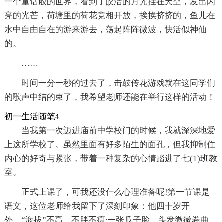
一个童话般的世界，看到了皎洁的月光挂在天空，发出闪
亮的光芒，荷塘里的荷花竞相开放，挨挨挤挤的，鱼儿在
水中自由自在的游来游去，荡起阵阵微波，快活似神仙
的。
……
时间一分一秒的过去了，击鼓传花游戏就在这同学们
的歌声中结的束了，我希望老师还能在举行这样的活动！
初一生活随笔4
当我第一次迈进庙前中学校门的时候，我就深深地爱
上这所学校了。虽然里面有好多陌生的面孔，但我抑制住
内心的好奇与紧张，带着一种复杂的心情踏进了七(1)班教
室。
正式上课了，可我还没什么心理准备呢!第一节课是
语文，这位老师给我留下了深刻印象：他四十岁开
外，“海拔”不高，不胖不瘦;一张瓜子脸，头发微微卷曲，