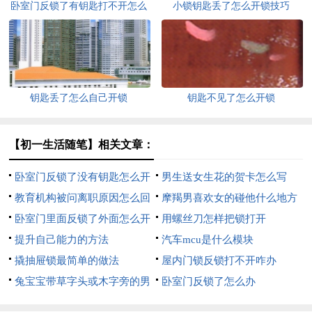
卧室门反锁了有钥匙打不开怎么
小锁钥匙丢了怎么开锁技巧
办
钥匙丢了怎么自己开锁
钥匙不见了怎么开锁
【初一生活随笔】相关文章：
卧室门反锁了没有钥匙怎么开
男生送女生花的贺卡怎么写
锁
教育机构被问离职原因怎么回
摩羯男喜欢女的碰他什么地方
答
卧室门里面反锁了外面怎么开
用螺丝刀怎样把锁打开
提升自己能力的方法
汽车mcu是什么模块
撬抽屉锁最简单的做法
屋内门锁反锁打不开咋办
兔宝宝带草字头或木字旁的男
卧室门反锁了怎么办
孩名字